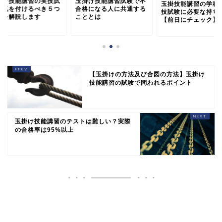
掛け技能講習の実技試
玉掛け技能講習試験で不
玉掛技能講習の学科
で気を付けるべき５つ
合格になる人に共通する
技試験に必要な持ち
点を解説します
こととは
【前日にチェック】
【玉掛けの方法及び合図の方法】玉掛け
技能講習の試験で問われるポイント
玉掛け技能講習のテストは難しい？実際
の合格率は95%以上