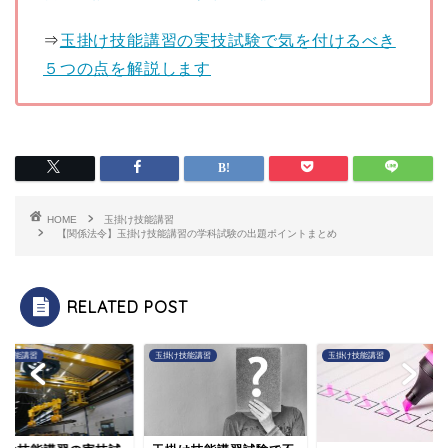
⇒
玉掛け技能講習の実技試験で気を付けるべき
５つの点を解説します
HOME
玉掛け技能講習
【関係法令】玉掛け技能講習の学科試験の出題ポイントまとめ
RELATED POST
け技能講習
玉掛け技能講習
玉掛け技能講習